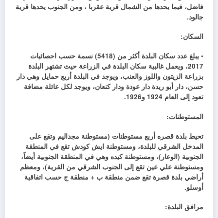
فاضل، فيما يحدها من الشمال قرية عقربا ، ومن الجنوب يحدها قرية
جالود.
السكان:
• يبلغ عدد سكان البلدة أكثر من (5418) نسمة حسب احصائيات
2017، ويعمل غالبية سكان البلدة في الزراعة حيث تشتهر البلدة
بزراعة الزيتون واللوز والعنب، ويوجد في البلدة أربع حمايل وهي دار
حسن، دار أبو ريدة دار عودة ودار كنعان، ويوجد لكل عائلة مضافة
تعود إلى العام 1924 و1926.
المستوطنات:
تحيط بلدة قصره أربع مستوطنات (مستوطنة مجداليم وتقع على
المدخل الشرقي للبلدة، ومستوطنة ايش كودش تقع في المنطقة
الجنوبية (الوعار)، ومستوطنة كيده وهي في المنطقة الجنوبية أيضاً،
ومستوطنة علي عين تقع إلى الجنوب الشرقي من القرية)، ومعظم
أراضي بلدة قصرة تقع ضمن منطقة ب + منطقة ج حسب اتفاقية
أوسلو.
مرافق البلدة: