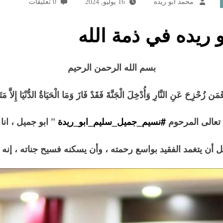
محمد ابو ريده
16 يوليو, 2024
0 تعليقات
 ريده في ذمة الله
بسم الله الرحمن الرحيم
 فَمَن زُحْزِحَ عَنِ النَّارِ وَأُدْخِلَ الْجَنَّةَ فَقَدْ فَازَ وَمَا الْحَيَاةُ الدُّنْيَا إِل
 تعالى المرحوم
#نسيم_جميل_سليم_ابو_ريدة
” ابو جميل ، انا 
أن يتغمد الفقيد بواسع رحمته ، وأن يسكنه فسيح جناته ، إنه 