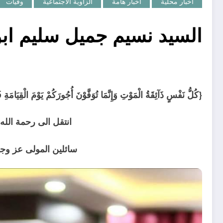
أخبار محلية
اخبار هامة
الزاوية الاجتماعية
وفيات
السيد نسيم جميل سليم ابو
{كُلُّ نَفْسٍ ذَآئِقَةُ الْمَوْتِ وَإِنَّمَا تُوَفَّوْنَ أُجُورَكُمْ يَوْمَ الْقِيَامَةِ
انتقل الى رحمة الله
سائلين المولى عز وجل 