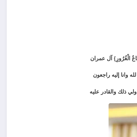
اَّ مَتَاعُ الْغُرُورِ} آل عمران
لله وانا إليه راجعون
ولي ذلك والقادر عليه