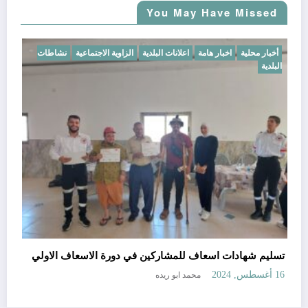
You May Have Missed
أخبار محلية
اخبار هامة
اعلانات البلدية
الزاوية الاجتماعية
نشاطات
البلدية
خ
د
تسليم شهادات اسعاف للمشاركين في دورة الاسعاف الاولي
25
محمد ابو ريده
16 أغسطس, 2024